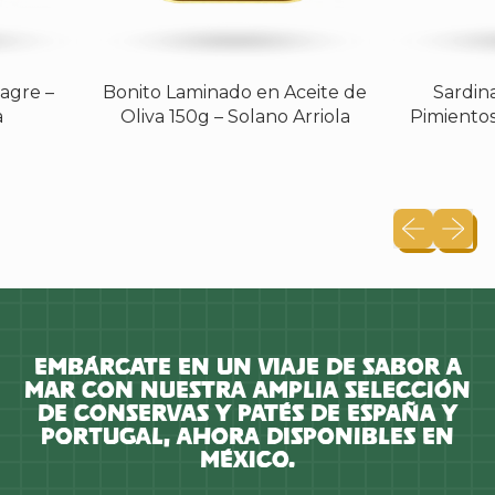
e –
Bonito Laminado en Aceite de
Sardinas 
Oliva 150g – Solano Arriola
Pimientos 12
Diapositiva
Siguien
Embárcate en un viaje de sabor a
mar con nuestra amplia selección
de conservas y patés de España y
Portugal, ahora disponibles en
México.