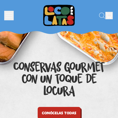
MENÚ
AR
BUSCAR
CEST
EN
NUESTRA
PÁGINA
WEB
Conservas gourmet
con un toque de
locura
Conócelas todas