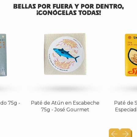
BELLAS POR FUERA Y POR DENTRO,
¡CONÓCELAS TODAS!
75g -
Paté de Atún en Escabeche
Paté de Sa
75g - José Gourmet
Especiada 7
Diapositiva
Siguien