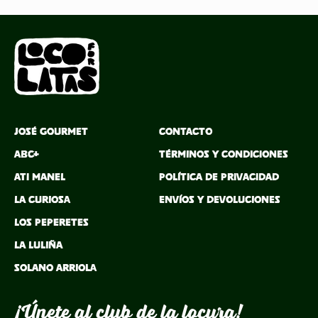
ventana
José Gourmet
Contacto
ABC+
Términos y Condiciones
Ati Manel
Política de Privacidad
La Curiosa
Envíos y Devoluciones
Los Peperetes
La Luliña
Solano Arriola
¡Únete al club de la locura!