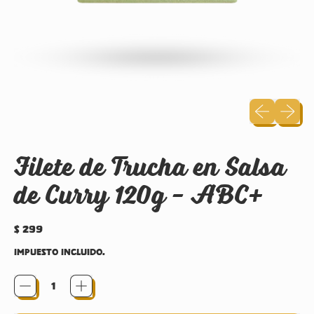
Diapositiva
Siguien
Filete de Trucha en Salsa
de Curry 120g - ABC+
Precio habitual
$ 299
Impuesto incluido.
Cantidad