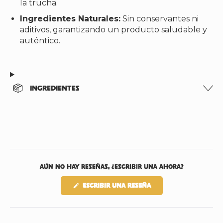
la trucha.
Ingredientes Naturales:
Sin conservantes ni
aditivos, garantizando un producto saludable y
auténtico.
INGREDIENTES
Abrir
reseñas
Aún no hay reseñas, ¿escribir una ahora?
de
Okendo
(Se
Escribir una reseña
en
abre
en
una
una
nueva
nueva
ventana)